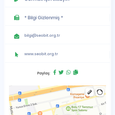
* Bilgi Gizlenmiş *
bilgi@seobit.org.tr
www.seobit.org.tr
Paylaş: