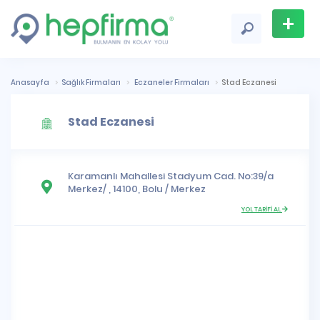
+
Firma
Ekle
Anasayfa
Sağlık Firmaları
Eczaneler Firmaları
Stad Eczanesi
Stad Eczanesi
Karamanlı Mahallesi
Stadyum Cad. No:39/a
Merkez/ , 14100,
Bolu
/
Merkez
YOL TARİFİ AL