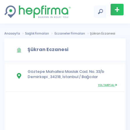
+
Firma
Ekle
Anasayfa
Sağlık Firmaları
Eczaneler Firmaları
Şükran Eczanesi
Şükran Eczanesi
Göztepe Mahallesi
Maslak Cad. No. 33/b
Demirkapi , 34218,
İstanbul
/
Bağcılar
YOL TARİFİ AL