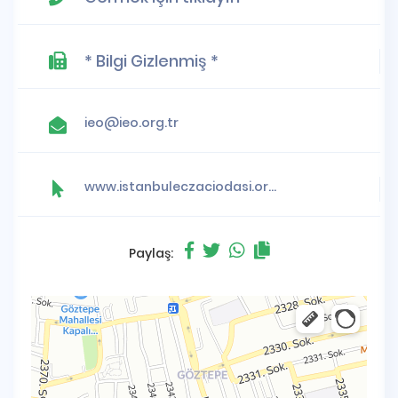
* Bilgi Gizlenmiş *
ieo@ieo.org.tr
www.istanbuleczaciodasi.org.tr
Paylaş: