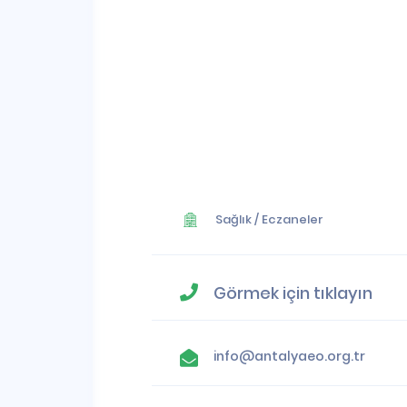
Sağlık
/
Eczaneler
Görmek için tıklayın
info@antalyaeo.org.tr