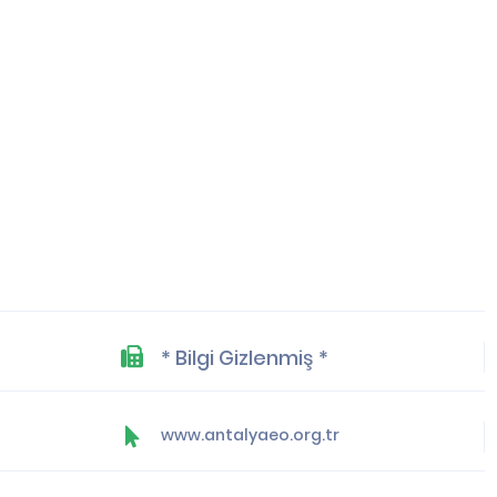
* Bilgi Gizlenmiş *
www.antalyaeo.org.tr