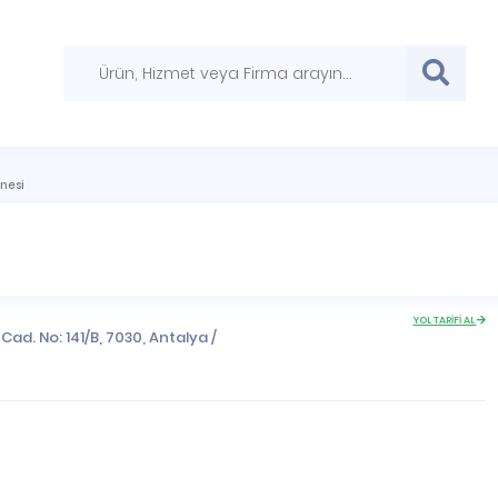
nesi
YOL TARİFİ AL
Cad. No: 141/B, 7030,
Antalya
/