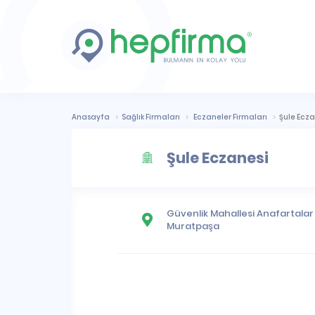
Anasayfa
Sağlık Firmaları
Eczaneler Firmaları
Şule Ecza
Şule Eczanesi
Güvenlik Mahallesi
Anafartalar 
Muratpaşa