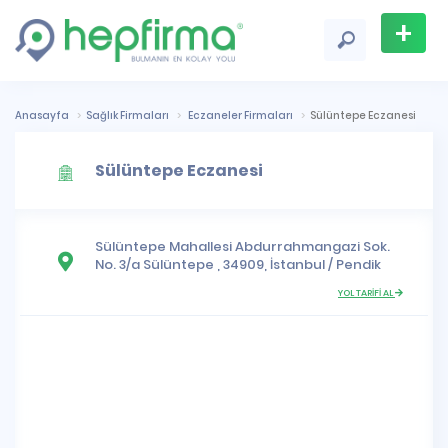
+
Firma
Ekle
Anasayfa
Sağlık Firmaları
Eczaneler Firmaları
Sülüntepe Eczanesi
Sülüntepe Eczanesi
Sülüntepe Mahallesi
Abdurrahmangazi Sok.
No. 3/a Sülüntepe , 34909,
İstanbul
/
Pendik
YOL TARİFİ AL