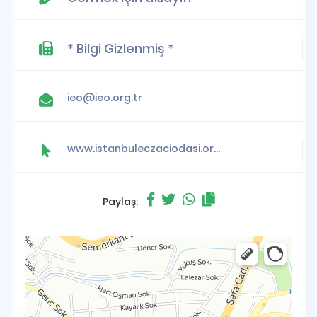
* Bilgi Gizlenmiş *
ieo@ieo.org.tr
www.istanbuleczaciodasi.org.tr
Paylaş: