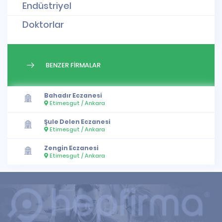
Endüstriyel
Doktorlar
BENZER FİRMALAR
Bahadır Eczanesi
Etimesgut / Ankara
Şule Delen Eczanesi
Etimesgut / Ankara
Zengin Eczanesi
Etimesgut / Ankara