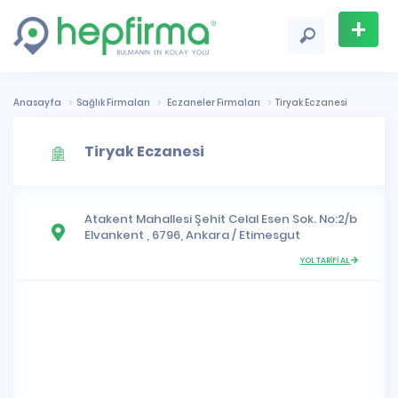
+
Firma
Ekle
Anasayfa
Sağlık Firmaları
Eczaneler Firmaları
Tiryak Eczanesi
Tiryak Eczanesi
Atakent Mahallesi
Şehit Celal Esen Sok. No:2/b
Elvankent , 6796,
Ankara
/
Etimesgut
YOL TARİFİ AL