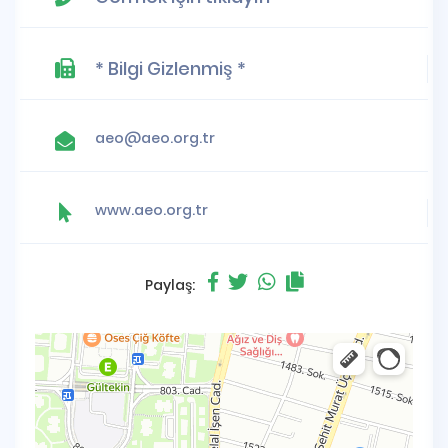
* Bilgi Gizlenmiş *
aeo@aeo.org.tr
www.aeo.org.tr
Paylaş: