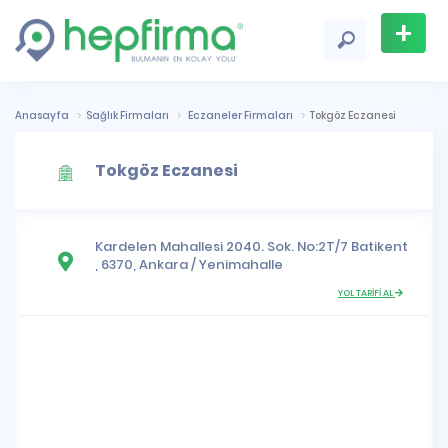
+
Firma
Ekle
Anasayfa
Sağlık Firmaları
Eczaneler Firmaları
Tokgöz Eczanesi
Tokgöz Eczanesi
Kardelen Mahallesi
2040. Sok. No:2T/7 Batikent
, 6370,
Ankara
/
Yenimahalle
YOL TARİFİ AL