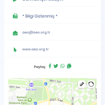
* Bilgi Gizlenmiş *
aeo@aeo.org.tr
www.aeo.org.tr
Paylaş: