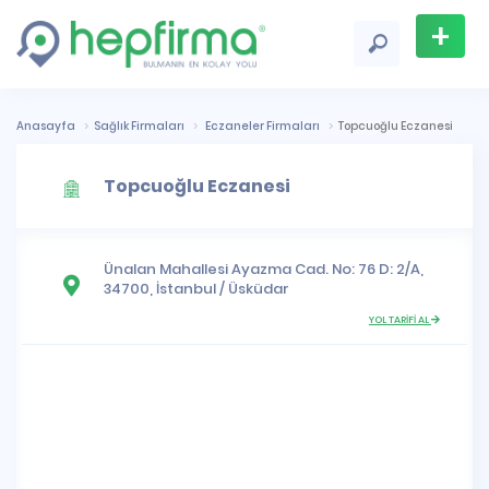
+
Firma
Ekle
Anasayfa
Sağlık Firmaları
Eczaneler Firmaları
Topcuoğlu Eczanesi
Topcuoğlu Eczanesi
Ünalan Mahallesi
Ayazma Cad. No: 76 D: 2/A,
34700,
İstanbul
/
Üsküdar
YOL TARİFİ AL