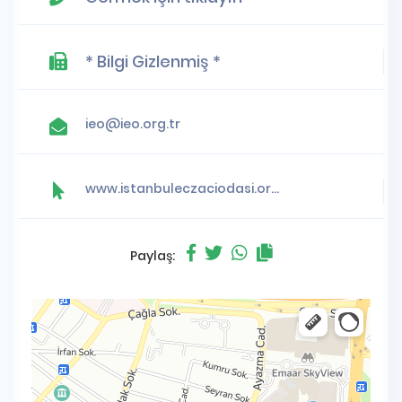
* Bilgi Gizlenmiş *
ieo@ieo.org.tr
www.istanbuleczaciodasi.org.tr
Paylaş: