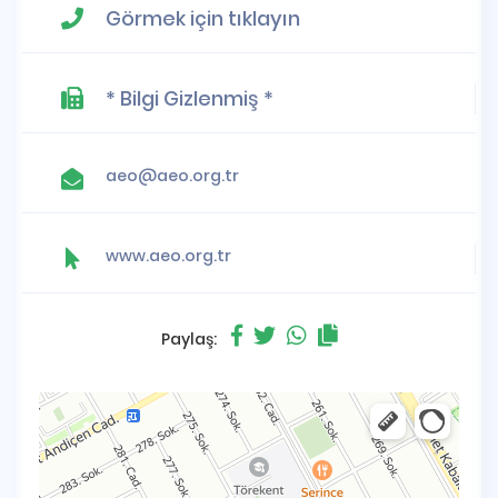
Görmek için tıklayın
* Bilgi Gizlenmiş *
aeo@aeo.org.tr
www.aeo.org.tr
Paylaş: