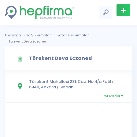
+
Firma
Ekle
Anasayfa
Sağlık Firmaları
Eczaneler Firmaları
Törekent Deva Eczanesi
Törekent Deva Eczanesi
Törekent Mahallesi
281. Cad. No:4/a Fatih ,
6949,
Ankara
/
Sincan
YOL TARİFİ AL