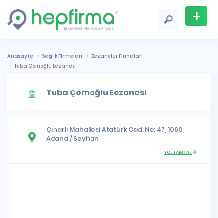
+
Firma
Ekle
Anasayfa
Sağlık Firmaları
Eczaneler Firmaları
Tuba Çomoğlu Eczanesi
Tuba Çomoğlu Eczanesi
Çınarlı Mahallesi
Atatürk Cad. No: 47, 1060,
Adana
/
Seyhan
YOL TARİFİ AL