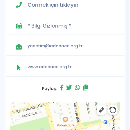
Görmek için tıklayın
* Bilgi Gizlenmiş *
yonetim@adanaeo.org.tr
www.adanaeo.org.tr
Paylaş: