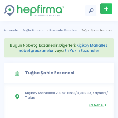
+
Firma
Ekle
Anasayfa
Sağlık Firmaları
Eczaneler Firmaları
Tuğba Şahin Eczanesi
Bugün Nöbetçi Eczanedir. Diğerleri:
Kiçiköy Mahallesi
nöbetçi eczaneler
veya
En Yakın Eczaneler
Tuğba Şahin Eczanesi
Kiçiköy Mahallesi
2. Sok. No: 3/B, 38280,
Kayseri
/
Talas
YOL TARİFİ AL