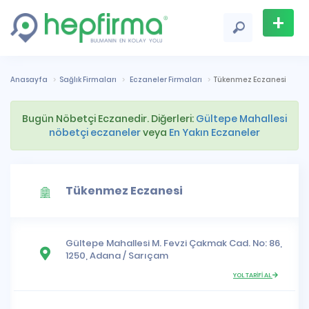
+
Firma
Ekle
Anasayfa
Sağlık Firmaları
Eczaneler Firmaları
Tükenmez Eczanesi
Bugün Nöbetçi Eczanedir. Diğerleri:
Gültepe Mahallesi
nöbetçi eczaneler
veya
En Yakın Eczaneler
Tükenmez Eczanesi
Gültepe Mahallesi
M. Fevzi Çakmak Cad. No: 86,
1250,
Adana
/
Sarıçam
YOL TARİFİ AL