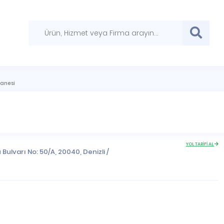
zanesi
YOL TARİFİ AL
Bulvarı No: 50/A, 20040,
Denizli
/