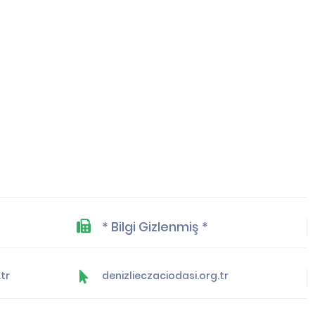
* Bilgi Gizlenmiş *
tr
denizlieczaciodasi.org.tr