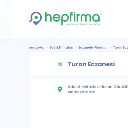
Anasayfa
Sağlık Firmaları
Eczaneler Firmaları
Turan Ec
Turan Eczanesi
Adalet Mahallesi
Hasan Gönüllü 
Merkezefendi