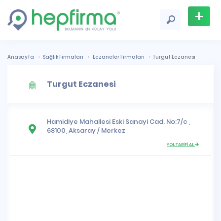
+
Firma
Ekle
Anasayfa
Sağlık Firmaları
Eczaneler Firmaları
Turgut Eczanesi
Turgut Eczanesi
Hamidiye Mahallesi
Eski Sanayi Cad. No:7/c ,
68100,
Aksaray
/
Merkez
YOL TARİFİ AL