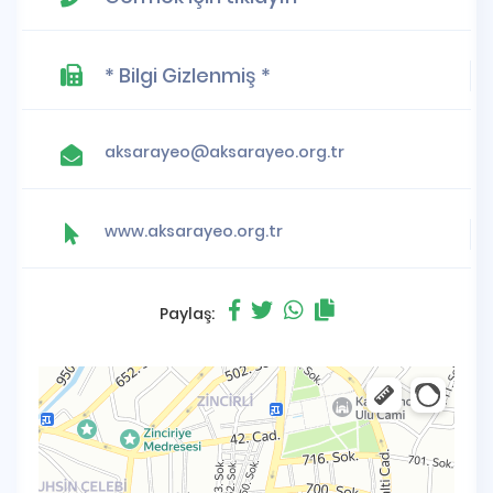
* Bilgi Gizlenmiş *
aksarayeo@aksarayeo.org.tr
www.aksarayeo.org.tr
Paylaş: