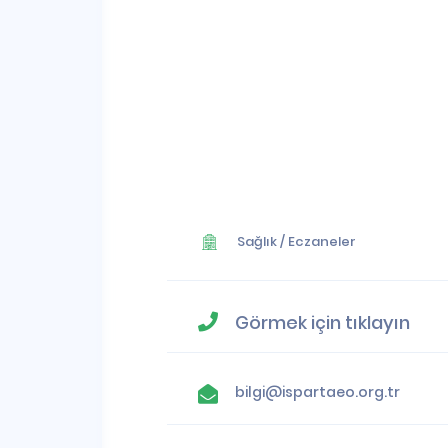
Sağlık
/
Eczaneler
Görmek için tıklayın
bilgi@ispartaeo.org.tr