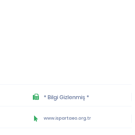
* Bilgi Gizlenmiş *
www.ispartaeo.org.tr