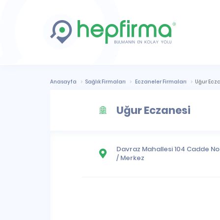
Anasayfa
Sağlık Firmaları
Eczaneler Firmaları
Uğur Ecz
Uğur Eczanesi
Davraz Mahallesi
104 Cadde No:4
/
Merkez