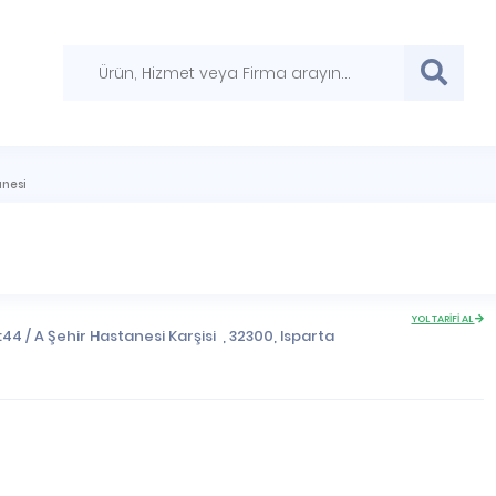
anesi
YOL TARİFİ AL
4 / A Şehir Hastanesi Karşisi , 32300,
Isparta