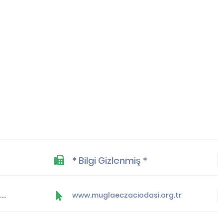
* Bilgi Gizlenmiş *
yonetim@muglaeczaciodasi.org.tr
www.muglaeczaciodasi.org.tr