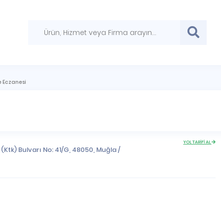
e Eczanesi
YOL TARİFİ AL
(Ktk) Bulvarı No: 41/G, 48050,
Muğla
/