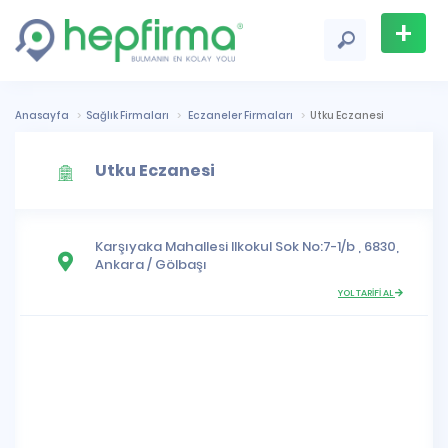
+
Firma
Ekle
Anasayfa
Sağlık Firmaları
Eczaneler Firmaları
Utku Eczanesi
Utku Eczanesi
Karşıyaka Mahallesi
Ilkokul Sok No:7-1/b , 6830,
Ankara
/
Gölbaşı
YOL TARİFİ AL