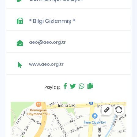
* Bilgi Gizlenmiş *
aeo@aeo.org.tr
www.aeo.org.tr
Paylaş: