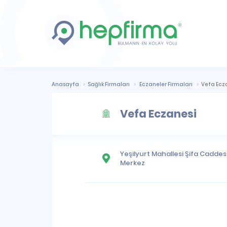
Anasayfa
Sağlık Firmaları
Eczaneler Firmaları
Vefa Ecz
Vefa Eczanesi
Yeşilyurt Mahallesi
Şifa Caddesi
Merkez