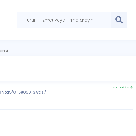
anesi
YOL TARİFİ AL
 No:15/G, 58050,
Sivas
/