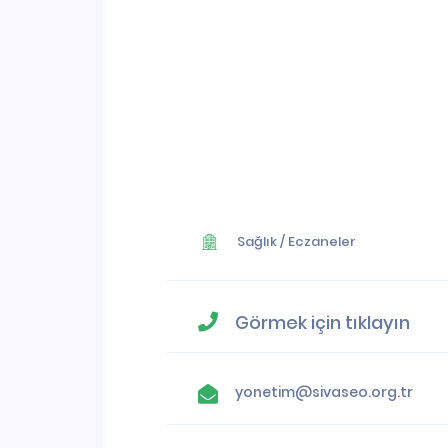
Sağlık
/
Eczaneler
Görmek için tıklayın
yonetim@sivaseo.org.tr