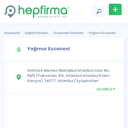
+
Firma
Ekle
Anasayfa
Sağlık Firmaları
Eczaneler Firmaları
Yağmur Eczanesi
Yağmur Eczanesi
Göktürk Merkez Mahallesi
İstanbul Cad. No:
56/E (Yalınevler Altı, İstanbul İstanbul Evleri
Karışısı), 34077,
İstanbul
/
Eyüpsultan
YOL TARİFİ AL