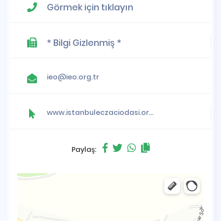
Görmek için tıklayın
* Bilgi Gizlenmiş *
ieo@ieo.org.tr
www.istanbuleczaciodasi.org.tr
Paylaş: