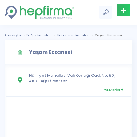
+
Firma
Ekle
Anasayfa
Sağlık Firmaları
Eczaneler Firmaları
Yaşam Eczanesi
Yaşam Eczanesi
Hürriyet Mahallesi
Vali Konağı Cad. No: 50,
4100,
Ağrı
/
Merkez
YOL TARİFİ AL