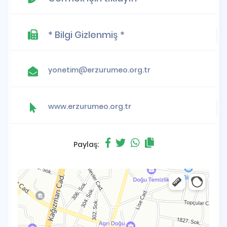
* Bilgi Gizlenmiş *
yonetim@erzurumeo.org.tr
www.erzurumeo.org.tr
Paylaş: