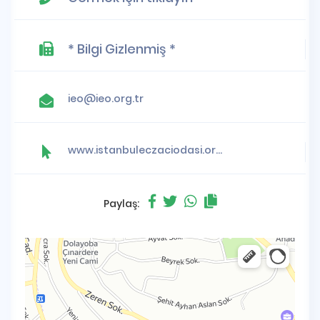
* Bilgi Gizlenmiş *
ieo@ieo.org.tr
www.istanbuleczaciodasi.org.tr
Paylaş: