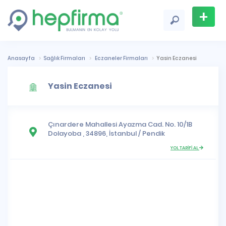
+
Firma
Ekle
Anasayfa
Sağlık Firmaları
Eczaneler Firmaları
Yasin Eczanesi
Yasin Eczanesi
Çınardere Mahallesi
Ayazma Cad. No. 10/1B
Dolayoba , 34896,
İstanbul
/
Pendik
YOL TARİFİ AL