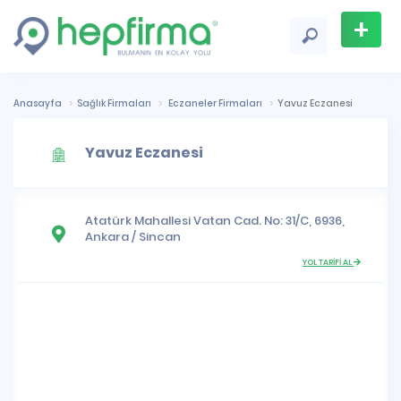
+
Firma
Ekle
Anasayfa
Sağlık Firmaları
Eczaneler Firmaları
Yavuz Eczanesi
Yavuz Eczanesi
Atatürk Mahallesi
Vatan Cad. No: 31/C, 6936,
Ankara
/
Sincan
YOL TARİFİ AL