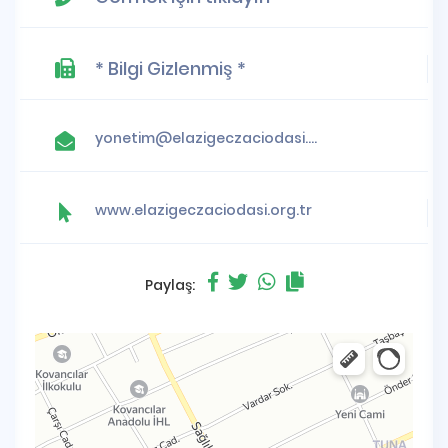
* Bilgi Gizlenmiş *
yonetim@elazigeczaciodasi.org.tr
www.elazigeczaciodasi.org.tr
Paylaş: