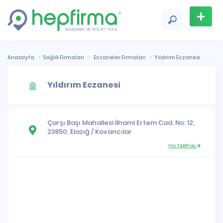
+
Firma
Ekle
Anasayfa
Sağlık Firmaları
Eczaneler Firmaları
Yıldırım Eczanesi
Yıldırım Eczanesi
Çarşı Başı Mahallesi
İlhami Ertem Cad. No: 12,
23850,
Elazığ
/
Kovancılar
YOL TARİFİ AL