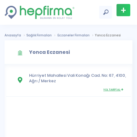
+
Firma
Ekle
Anasayfa
Sağlık Firmaları
Eczaneler Firmaları
Yonca Eczanesi
Yonca Eczanesi
Hürriyet Mahallesi
Vali Konağı Cad. No: 67, 4100,
Ağrı
/
Merkez
YOL TARİFİ AL