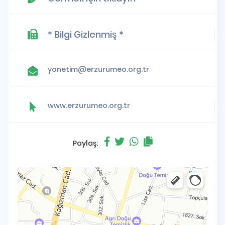
* Bilgi Gizlenmiş *
yonetim@erzurumeo.org.tr
www.erzurumeo.org.tr
Paylaş: