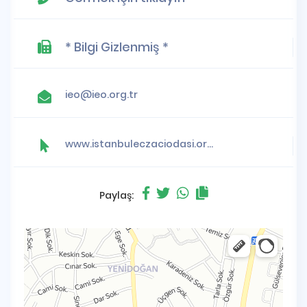
* Bilgi Gizlenmiş *
ieo@ieo.org.tr
www.istanbuleczaciodasi.org.tr
Paylaş: