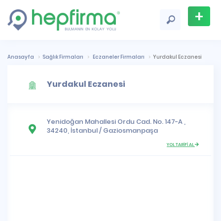
+
Firma
Ekle
Anasayfa
Sağlık Firmaları
Eczaneler Firmaları
Yurdakul Eczanesi
Yurdakul Eczanesi
Yenidoğan Mahallesi
Ordu Cad. No. 147-A ,
34240,
İstanbul
/
Gaziosmanpaşa
YOL TARİFİ AL