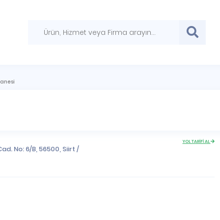
zanesi
YOL TARİFİ AL
ad. No: 6/B, 56500,
Siirt
/