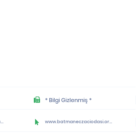
* Bilgi Gizlenmiş *
yonetim@batmaneczaciodasi.org.tr
www.batmaneczaciodasi.org.tr