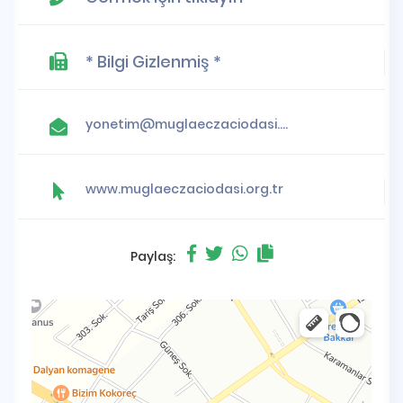
* Bilgi Gizlenmiş *
yonetim@muglaeczaciodasi.org.tr
www.muglaeczaciodasi.org.tr
Paylaş: