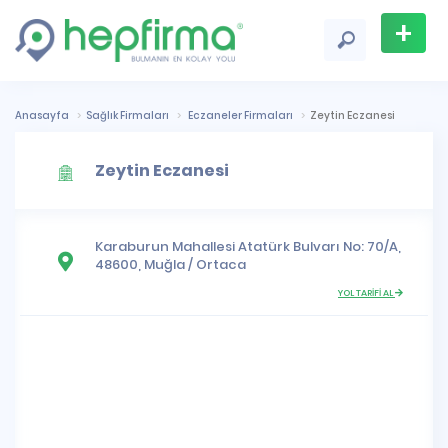
+
Firma
Ekle
Anasayfa
Sağlık Firmaları
Eczaneler Firmaları
Zeytin Eczanesi
Zeytin Eczanesi
Karaburun Mahallesi
Atatürk Bulvarı No: 70/A,
48600,
Muğla
/
Ortaca
YOL TARİFİ AL