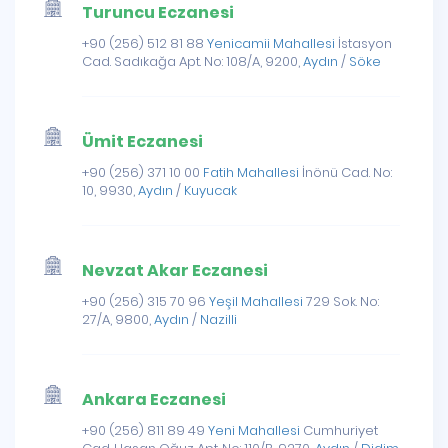
Turuncu Eczanesi
+90 (256) 512 81 88
Yenicamii Mahallesi
İstasyon
Cad. Sadıkağa Apt. No: 108/A, 9200,
Aydın
/
Söke
Ümit Eczanesi
+90 (256) 371 10 00
Fatih Mahallesi
İnönü Cad. No:
10, 9930,
Aydın
/
Kuyucak
Nevzat Akar Eczanesi
+90 (256) 315 70 96
Yeşil Mahallesi
729 Sok. No:
27/A, 9800,
Aydın
/
Nazilli
Ankara Eczanesi
+90 (256) 811 89 49
Yeni Mahallesi
Cumhuriyet