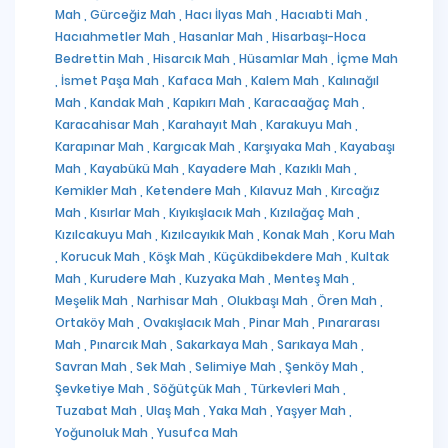
Mah ,
Gürceğiz Mah ,
Hacı İlyas Mah ,
Hacıabti Mah ,
Hacıahmetler Mah ,
Hasanlar Mah ,
Hisarbaşı-Hoca
Bedrettin Mah ,
Hisarcık Mah ,
Hüsamlar Mah ,
İçme Mah
,
İsmet Paşa Mah ,
Kafaca Mah ,
Kalem Mah ,
Kalınağıl
Mah ,
Kandak Mah ,
Kapıkırı Mah ,
Karacaağaç Mah ,
Karacahisar Mah ,
Karahayıt Mah ,
Karakuyu Mah ,
Karapınar Mah ,
Kargıcak Mah ,
Karşıyaka Mah ,
Kayabaşı
Mah ,
Kayabükü Mah ,
Kayadere Mah ,
Kazıklı Mah ,
Kemikler Mah ,
Ketendere Mah ,
Kılavuz Mah ,
Kırcağız
Mah ,
Kısırlar Mah ,
Kıyıkışlacık Mah ,
Kızılağaç Mah ,
Kızılcakuyu Mah ,
Kızılcayıkık Mah ,
Konak Mah ,
Koru Mah
,
Korucuk Mah ,
Köşk Mah ,
Küçükdibekdere Mah ,
Kultak
Mah ,
Kurudere Mah ,
Kuzyaka Mah ,
Menteş Mah ,
Meşelik Mah ,
Narhisar Mah ,
Olukbaşı Mah ,
Ören Mah ,
Ortaköy Mah ,
Ovakışlacık Mah ,
Pinar Mah ,
Pınararası
Mah ,
Pınarcık Mah ,
Sakarkaya Mah ,
Sarıkaya Mah ,
Savran Mah ,
Sek Mah ,
Selimiye Mah ,
Şenköy Mah ,
Şevketiye Mah ,
Söğütçük Mah ,
Türkevleri Mah ,
Tuzabat Mah ,
Ulaş Mah ,
Yaka Mah ,
Yaşyer Mah ,
Yoğunoluk Mah ,
Yusufca Mah