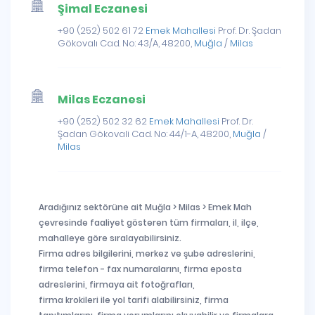
Şimal Eczanesi
+90 (252) 502 61 72
Emek Mahallesi
Prof. Dr. Şadan
Gökovalı Cad. No: 43/A, 48200,
Muğla
/
Milas
Milas Eczanesi
+90 (252) 502 32 62
Emek Mahallesi
Prof. Dr.
Şadan Gökovali Cad. No: 44/1-A, 48200,
Muğla
/
Milas
Aradığınız sektörüne ait Muğla > Milas > Emek Mah
çevresinde faaliyet gösteren tüm firmaları, il, ilçe,
mahalleye göre sıralayabilirsiniz.
Firma adres bilgilerini, merkez ve şube adreslerini,
firma telefon - fax numaralarını, firma eposta
adreslerini, firmaya ait fotoğrafları,
firma krokileri ile yol tarifi alabilirsiniz, firma