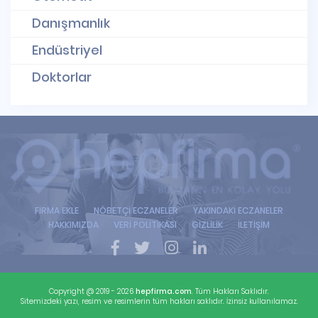
Danışmanlık
Endüstriyel
Doktorlar
FİRMA EKLE
NÖBETÇİ ECZANELER
YAKINDAKİ ECZANELER
HAKKIMIZDA
VERİ POLİTİKASI
GİZLİLİK
İLETİŞİM
Copyright @ 2019 - 2026
hepfirma.com
. Tüm Hakları Saklıdır.
Sitemizdeki yazı, resim ve resimlerin tüm hakları saklıdır. İzinsiz kullanılamaz.