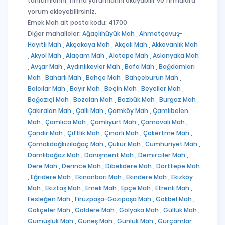
tanıtımlarını, firma yorumlarını okuyabilir ve firmalara
yorum ekleyebilirsiniz.
Emek Mah ait posta kodu: 41700
Diğer mahalleler:
Ağaçlıhüyük Mah ,
Ahmetçavuş-
Hayıtlı Mah ,
Akçakaya Mah ,
Akçalı Mah ,
Akkovanlık Mah
,
Akyol Mah ,
Alaçam Mah ,
Alatepe Mah ,
Aslanyaka Mah
,
Avşar Mah ,
Aydınlıkevler Mah ,
Bafa Mah ,
Bağdamları
Mah ,
Baharlı Mah ,
Bahçe Mah ,
Bahçeburun Mah ,
Balcılar Mah ,
Bayır Mah ,
Beçin Mah ,
Beyciler Mah ,
Boğaziçi Mah ,
Bozalan Mah ,
Bozbük Mah ,
Burgaz Mah ,
Çakıralan Mah ,
Çallı Mah ,
Çamköy Mah ,
Çamlıbelen
Mah ,
Çamlıca Mah ,
Çamlıyurt Mah ,
Çamovalı Mah ,
Çandır Mah ,
Çiftlik Mah ,
Çınarlı Mah ,
Çökertme Mah ,
Çomakdağkızılağaç Mah ,
Çukur Mah ,
Cumhuriyet Mah ,
Damlıboğaz Mah ,
Danişment Mah ,
Demirciler Mah ,
Dere Mah ,
Derince Mah ,
Dibekdere Mah ,
Dörttepe Mah
,
Eğridere Mah ,
Ekinanbarı Mah ,
Ekindere Mah ,
Ekizköy
Mah ,
Ekiztaş Mah ,
Emek Mah ,
Epçe Mah ,
Etrenli Mah ,
Fesleğen Mah ,
Firuzpaşa-Gazipaşa Mah ,
Gökbel Mah ,
Gökçeler Mah ,
Göldere Mah ,
Gölyaka Mah ,
Güllük Mah ,
Gümüşlük Mah ,
Güneş Mah ,
Günlük Mah ,
Gürçamlar