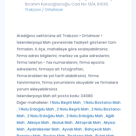
İbrahim Karaoğlanoğlu Cad. No: 13/A, 61030,
Trabzon
/
Ortahisar
Aradığınız sektörüne ait Trabzon > Ortahisar >
İskenderpaşa Mah çevresinde faaliyet gösteren tüm
firmaları, il, ilçe, mahalleye göre sıralayabilirsiniz.
Firma adres bilgilerini, merkez ve şube adreslerini,
firma telefon - fax numaralarını, firma eposta
adreslerini, firmaya ait fotoğrafları,
firma krokileri ile yol tarifi alabilirsiniz, firma
tanıtımlarını, firma yorumlarını okuyabilir ve firmalara
yorum ekleyebilirsiniz.
İskenderpaşa Mah ait posta kodu: 34080
Diğer mahalleler:
1 Nolu Beşirli Mah ,
1 Nolu Bostancı Mah
,
1 Nolu Erdoğdu Mah ,
2 Nolu Beşirli Mah ,
2 Nolu Bostancı
Mah ,
2 Nolu Erdoğdu Mah ,
3 Nolu Erdoğdu Mah ,
Ağıllı
Mah ,
Akkaya Mah ,
Akoluk Mah ,
Aktoprak Mah ,
Akyazı
Mah ,
Aydınlıkevler Mah ,
Ayvalı Mah ,
Bahçecik Mah ,
Bengisu Mah ,
Beştaş Mah ,
Boztepe Mah ,
Bulak Mah ,