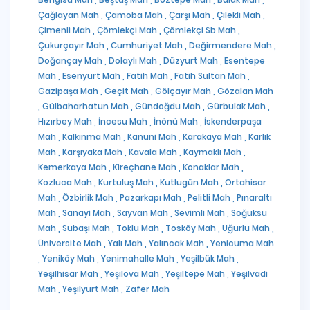
Çağlayan Mah ,
Çamoba Mah ,
Çarşı Mah ,
Çilekli Mah ,
Çimenli Mah ,
Çömlekçi Mah ,
Çömlekçi Sb Mah ,
Çukurçayır Mah ,
Cumhuriyet Mah ,
Değirmendere Mah ,
Doğançay Mah ,
Dolaylı Mah ,
Düzyurt Mah ,
Esentepe
Mah ,
Esenyurt Mah ,
Fatih Mah ,
Fatih Sultan Mah ,
Gazipaşa Mah ,
Geçit Mah ,
Gölçayır Mah ,
Gözalan Mah
,
Gülbaharhatun Mah ,
Gündoğdu Mah ,
Gürbulak Mah ,
Hızırbey Mah ,
İncesu Mah ,
İnönü Mah ,
İskenderpaşa
Mah ,
Kalkınma Mah ,
Kanuni Mah ,
Karakaya Mah ,
Karlık
Mah ,
Karşıyaka Mah ,
Kavala Mah ,
Kaymaklı Mah ,
Kemerkaya Mah ,
Kireçhane Mah ,
Konaklar Mah ,
Kozluca Mah ,
Kurtuluş Mah ,
Kutlugün Mah ,
Ortahisar
Mah ,
Özbirlik Mah ,
Pazarkapı Mah ,
Pelitli Mah ,
Pınaraltı
Mah ,
Sanayi Mah ,
Sayvan Mah ,
Sevimli Mah ,
Soğuksu
Mah ,
Subaşı Mah ,
Toklu Mah ,
Tosköy Mah ,
Uğurlu Mah ,
Üniversite Mah ,
Yalı Mah ,
Yalıncak Mah ,
Yenicuma Mah
,
Yeniköy Mah ,
Yenimahalle Mah ,
Yeşilbük Mah ,
Yeşilhisar Mah ,
Yeşilova Mah ,
Yeşiltepe Mah ,
Yeşilvadi
Mah ,
Yeşilyurt Mah ,
Zafer Mah