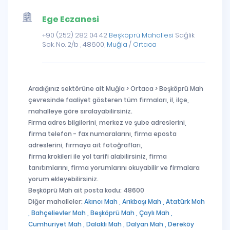
Ege Eczanesi
+90 (252) 282 04 42
Beşköprü Mahallesi
Sağlik
Sok. No. 2/b , 48600,
Muğla
/
Ortaca
Aradığınız sektörüne ait Muğla > Ortaca > Beşköprü Mah
çevresinde faaliyet gösteren tüm firmaları, il, ilçe,
mahalleye göre sıralayabilirsiniz.
Firma adres bilgilerini, merkez ve şube adreslerini,
firma telefon - fax numaralarını, firma eposta
adreslerini, firmaya ait fotoğrafları,
firma krokileri ile yol tarifi alabilirsiniz, firma
tanıtımlarını, firma yorumlarını okuyabilir ve firmalara
yorum ekleyebilirsiniz.
Beşköprü Mah ait posta kodu: 48600
Diğer mahalleler:
Akıncı Mah ,
Arıkbaşı Mah ,
Atatürk Mah
,
Bahçelievler Mah ,
Beşköprü Mah ,
Çaylı Mah ,
Cumhuriyet Mah ,
Dalaklı Mah ,
Dalyan Mah ,
Dereköy