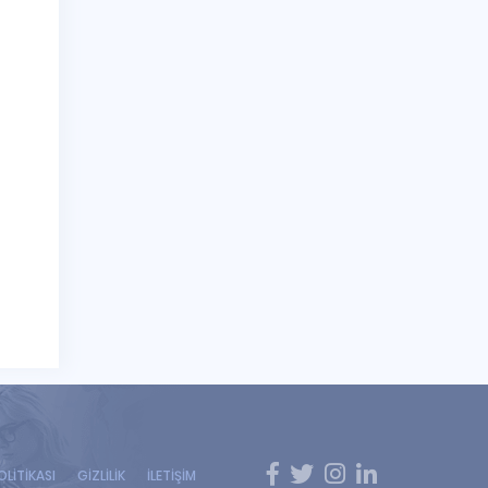
OLİTİKASI
GİZLİLİK
İLETİŞİM