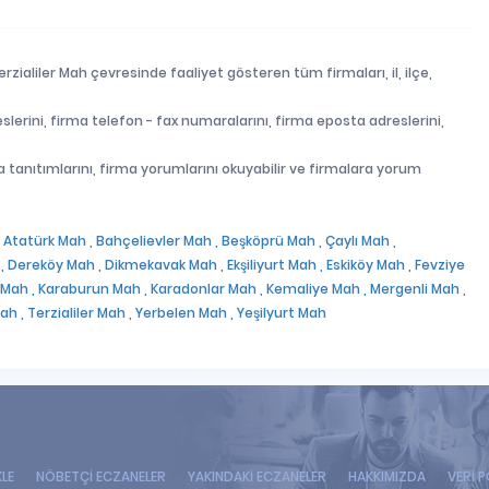
rzialiler Mah çevresinde faaliyet gösteren tüm firmaları, il, ilçe,
slerini, firma telefon - fax numaralarını, firma eposta adreslerini,
firma tanıtımlarını, firma yorumlarını okuyabilir ve firmalara yorum
,
Atatürk Mah ,
Bahçelievler Mah ,
Beşköprü Mah ,
Çaylı Mah ,
,
Dereköy Mah ,
Dikmekavak Mah ,
Ekşiliyurt Mah ,
Eskiköy Mah ,
Fevziye
 Mah ,
Karaburun Mah ,
Karadonlar Mah ,
Kemaliye Mah ,
Mergenli Mah ,
ah ,
Terzialiler Mah ,
Yerbelen Mah ,
Yeşilyurt Mah
KLE
NÖBETÇİ ECZANELER
YAKINDAKİ ECZANELER
HAKKIMIZDA
VERİ P