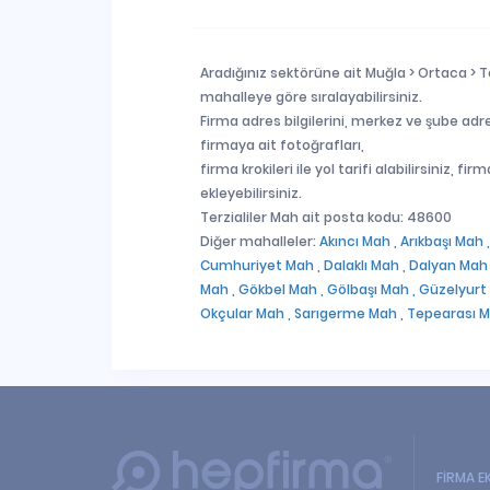
Aradığınız sektörüne ait Muğla > Ortaca > Te
mahalleye göre sıralayabilirsiniz.
Firma adres bilgilerini, merkez ve şube adre
firmaya ait fotoğrafları,
firma krokileri ile yol tarifi alabilirsiniz, 
ekleyebilirsiniz.
Terzialiler Mah ait posta kodu: 48600
Diğer mahalleler:
Akıncı Mah ,
Arıkbaşı Mah 
Cumhuriyet Mah ,
Dalaklı Mah ,
Dalyan Mah 
Mah ,
Gökbel Mah ,
Gölbaşı Mah ,
Güzelyurt
Okçular Mah ,
Sarıgerme Mah ,
Tepearası M
FİRMA E