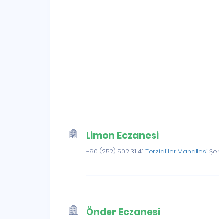
Limon Eczanesi
+90 (252) 502 31 41
Terzialiler Mahallesi
Şer
Önder Eczanesi