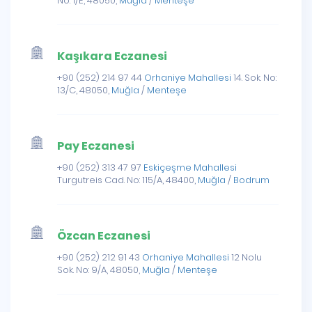
No: 1/E, 48050,
Muğla
/
Menteşe
Kaşıkara Eczanesi
+90 (252) 214 97 44
Orhaniye Mahallesi
14. Sok. No:
13/C, 48050,
Muğla
/
Menteşe
Pay Eczanesi
+90 (252) 313 47 97
Eskiçeşme Mahallesi
Turgutreis Cad. No: 115/A, 48400,
Muğla
/
Bodrum
Özcan Eczanesi
+90 (252) 212 91 43
Orhaniye Mahallesi
12 Nolu
Sok. No: 9/A, 48050,
Muğla
/
Menteşe