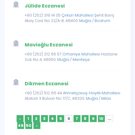
Jülide Eczanesi
+90 (252) 319 14 05
Çırkan Mahallesi
Şehit Barış
Akay Cad. No: 22/A-B, 48400,
Muğla
/
Bodrum
Mavioğlu Eczanesi
+90 (252) 212 65 57
Orhaniye Mahallesi
Hastane
Sok. No: 4, 48050,
Muğla
/
Menteşe
Dikmen Eczanesi
+90 (252) 512 66 44
Ahmetçavuş-Hayıtlı Mahallesi
Atatürk 3 Bulvarı No: 17/C, 48200,
Muğla
/
Milas
‹
1
2
3
4
5
6
7
8
9
10
...
49
50
›