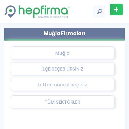
+
Firma
Muğla Firmaları
Ekle