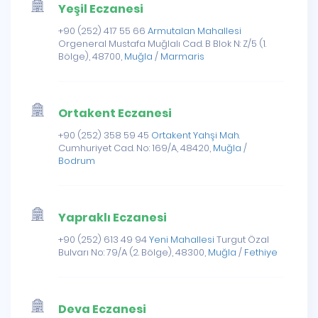
Yeşil Eczanesi
+90 (252) 417 55 66
Armutalan Mahallesi
Orgeneral Mustafa Muğlalı Cad. B Blok N: Z/5 (1.
Bölge), 48700,
Muğla
/
Marmaris
Ortakent Eczanesi
+90 (252) 358 59 45
Ortakent Yahşi Mah.
Cumhuriyet Cad. No: 169/A, 48420,
Muğla
/
Bodrum
Yapraklı Eczanesi
+90 (252) 613 49 94
Yeni Mahallesi
Turgut Özal
Bulvarı No: 79/A (2. Bölge), 48300,
Muğla
/
Fethiye
Deva Eczanesi