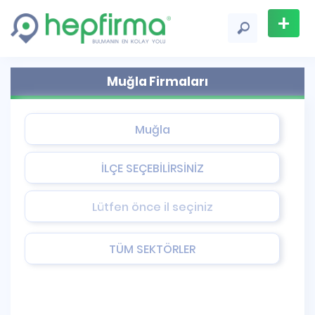
+
Firma
Muğla Firmaları
Ekle