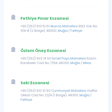
Fethiye Pınar Eczanesi
+90 (252) 613 51 61
Akarca Mahallesi
893. Sok. No:
11/A-B (2. Bölge), 48300,
Muğla
/
Fethiye
Özlem Öney Eczanesi
+90 (252) 502 14 50
İsmet Paşa Mahallesi
Kazım
Karabekir Cad. No: 7/6A, 48200,
Muğla
/
Milas
Seki Eczanesi
+90 (252) 612 10 93
Cumhuriyet Mahallesi
Gaffar
Okkan Cad. No: 22/A (1. Bölge), 48300,
Muğla
/
Fethiye