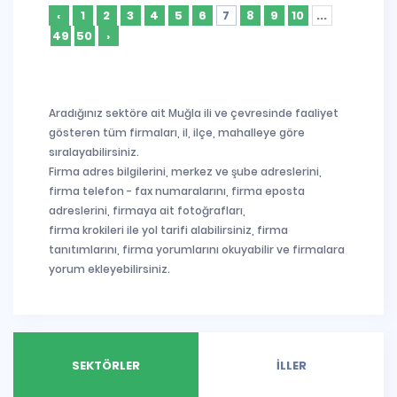
‹
1
2
3
4
5
6
7
8
9
10
...
49
50
›
Aradığınız sektöre ait Muğla ili ve çevresinde faaliyet
gösteren tüm firmaları, il, ilçe, mahalleye göre
sıralayabilirsiniz.
Firma adres bilgilerini, merkez ve şube adreslerini,
firma telefon - fax numaralarını, firma eposta
adreslerini, firmaya ait fotoğrafları,
firma krokileri ile yol tarifi alabilirsiniz, firma
tanıtımlarını, firma yorumlarını okuyabilir ve firmalara
yorum ekleyebilirsiniz.
SEKTÖRLER
İLLER