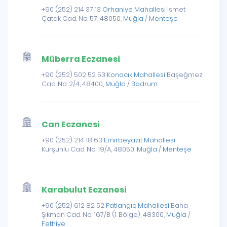
+90 (252) 214 37 13
Orhaniye Mahallesi
İsmet
Çatak Cad. No: 57, 48050,
Muğla
/
Menteşe
Müberra Eczanesi
+90 (252) 502 52 53
Konacık Mahallesi
Başeğmez
Cad. No: 2/4, 48400,
Muğla
/
Bodrum
Can Eczanesi
+90 (252) 214 18 63
Emirbeyazıt Mahallesi
Kurşunlu Cad. No: 19/A, 48050,
Muğla
/
Menteşe
Karabulut Eczanesi
+90 (252) 612 82 52
Patlangıç Mahallesi
Baha
Şıkman Cad. No: 167/B (1. Bölge), 48300,
Muğla
/
Fethiye