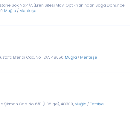
tane Sok. No: 4/A (Eren Sitesi Mavi Optik Yanından Sağa Dönünce
50,
Muğla
/
Menteşe
tafa Efendi Cad. No: 12/A, 48050,
Muğla
/
Menteşe
 Şıkman Cad. No: 6/B (1. Bölge), 48300,
Muğla
/
Fethiye