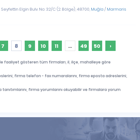
eyfettin Elgin Bulv. No: 32/C (2. Bölge), 48700,
Muğla
/
Marmaris
7
8
9
10
11
...
49
50
›
de faaliyet gösteren tüm firmaları, il, ilçe, mahalleye göre
slerini, firma telefon - fax numaralarını, firma eposta adreslerini,
firma tanıtımlarını, firma yorumlarını okuyabilir ve firmalara yorum