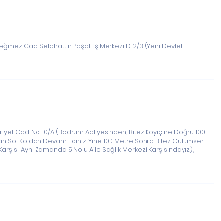
ğmez Cad. Selahattin Paşalı İş Merkezi D: 2/3 (Yeni Devlet
yet Cad. No: 10/A (Bodrum Adliyesinden, Bitez Köyiçine Doğru 100
ından Sol Koldan Devam Ediniz. Yine 100 Metre Sonra Bitez Gülümser-
ısı. Aynı Zamanda 5 Nolu Aile Sağlık Merkezi Karşısındayız.),