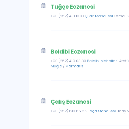
Tuğçe Eczanesi
+90 (252) 413 13 18
Çıldır Mahallesi
Kemal Sey
Beldibi Eczanesi
+90 (252) 419 03 30
Beldibi Mahallesi
Atatür
Muğla
/
Marmaris
Çalış Eczanesi
+90 (252) 613 65 65
Foça Mahallesi
Barış M