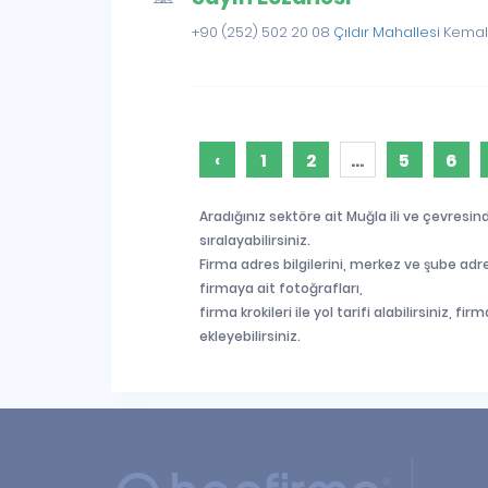
+90 (252) 502 20 08
Çıldır Mahallesi
Kemal S
‹
1
2
...
5
6
Aradığınız sektöre ait Muğla ili ve çevresin
sıralayabilirsiniz.
Firma adres bilgilerini, merkez ve şube adre
firmaya ait fotoğrafları,
firma krokileri ile yol tarifi alabilirsiniz, 
ekleyebilirsiniz.