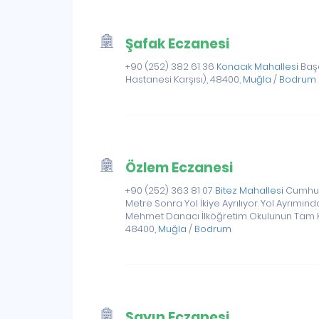
Şafak Eczanesi
+90 (252) 382 61 36
Konacık Mahallesi
Başe
Hastanesi Karşısı), 48400,
Muğla
/
Bodrum
Özlem Eczanesi
+90 (252) 363 81 07
Bitez Mahallesi
Cumhuri
Metre Sonra Yol İkiye Ayrılıyor. Yol Ayrım
Mehmet Danacı İlköğretim Okulunun Tam Karş
48400,
Muğla
/
Bodrum
Sayın Eczanesi