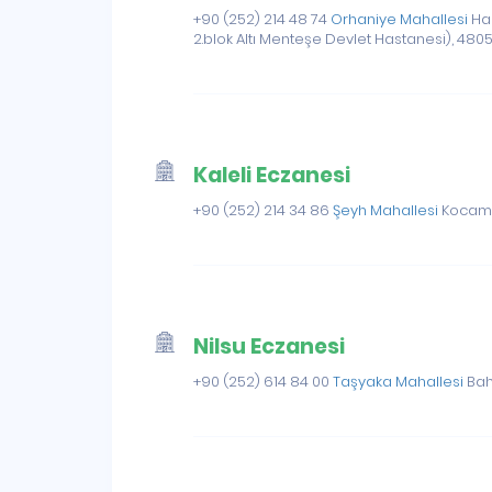
+90 (252) 214 48 74
Orhaniye Mahallesi
Has
2.blok Altı Menteşe Devlet Hastanesi), 480
Kaleli Eczanesi
+90 (252) 214 34 86
Şeyh Mahallesi
Kocamus
Nilsu Eczanesi
+90 (252) 614 84 00
Taşyaka Mahallesi
Baha